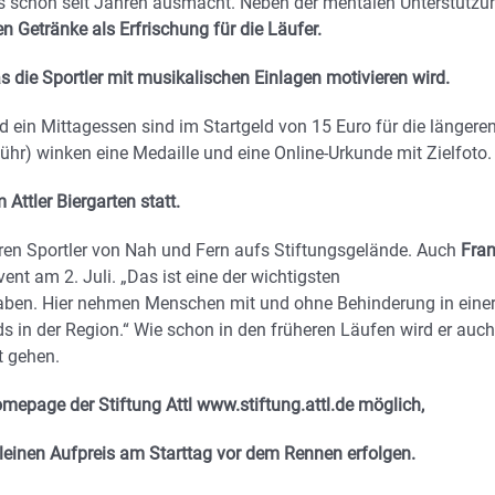
s schon seit Jahren ausmacht. Neben der mentalen Unterstützu
 Getränke als Erfrischung für die Läufer.
 die Sportler mit musikalischen Einlagen motivieren wird.
d ein Mittagessen sind im Startgeld von 15 Euro für die längere
bühr) winken eine Medaille und eine Online-Urkunde mit Zielfoto.
ttler Biergarten statt.
ahren Sportler von Nah und Fern aufs Stiftungsgelände. Auch
Fra
ent am 2. Juli. „Das ist eine der wichtigsten
 haben. Hier nehmen Menschen mit und ohne Behinderung in eine
 in der Region.“ Wie schon in den früheren Läufen wird er auch
t gehen.
epage der Stiftung Attl www.stiftung.attl.de möglich,
leinen Aufpreis am Starttag vor dem Rennen erfolgen.