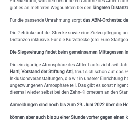
Streckenrand, was den besonderen Charme des Attler Lauf
gibt es an mehreren Wegpunkten bei den
längeren Distanzen
Für die passende Umrahmung sorgt
das ABM-Orchester, das
Die Getränke auf der Strecke sowie eine Zielverpflegung un
Distanzen inklusive. Für die Kurzstrecke (drei Euro Startge
Die Siegerehrung findet beim gemeinsamen Mittagessen im A
Die einzigartige Atmosphäre des Attler Laufs zieht seit J
Hartl, Vorstand der Stiftung Attl,
freut sich schon auf das Ev
Inklusionsveranstaltungen, die wir in unserer Einrichtung
ungezwungenen Atmosphäre teil. Das gibt es sonst nirgends
diesmal wieder selbst bei den Zehn-Kilometern an den Star
Anmeldungen sind noch bis zum 29. Juni 2022 über die Hom
können aber auch bis zu einer Stunde vorher gegen einen k