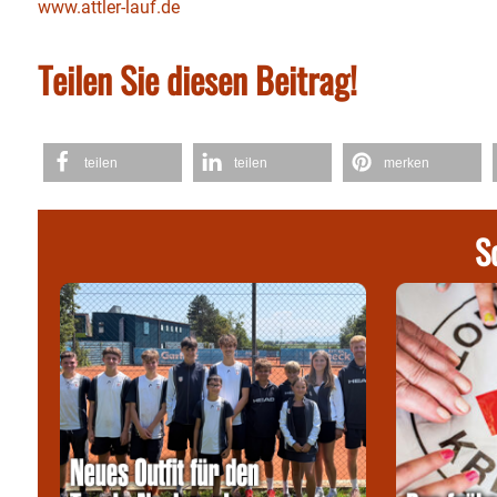
www.attler-lauf.de
Teilen Sie diesen Beitrag!
teilen
teilen
merken
S