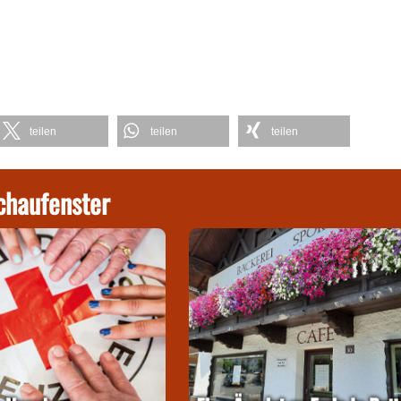
teilen
teilen
teilen
chaufenster