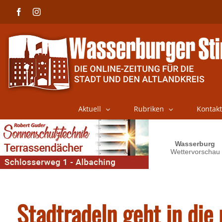
Skip
Facebook
Instagram
to
content
Aktuell
Rubriken
Kontakt
Stadtradeln geht in die