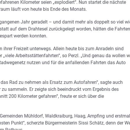
ahrenen Kilometer seien „explodiert“. Nun startet die nächste
raum läuft von heute bis Ende des Monats.
gangenen Jahr geradelt – und damit mehr als doppelt so viel wi
tatt auf dem Drahtesel zurückgelegt worden, hätten die Fahrte
espart werden konnten.
in ihrer Freizeit unterwegs. Allein heute bis zum Anradeln sind
ele Arbeitsstättenfahrten“, so Perzl. „Und genau da wollen w
Radwegenetz nutzen und für die anfallenden Fahrten das Auto
n, das Rad zu nehmen als Ersatz zum Autofahren“, sagte auch
er zu sammeln. Er zeigte sich beeindruckt vom Ergebnis des
itt 200 Kilometer gefahren“, freute er sich über die
en Gemeinden Mühldorf, Waldkraiburg, Haag, Ampfing und erstma
ten Punkt“, scherzte Bürgermeisterin Sissi Schätz, denn der W
um Rathaus.