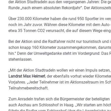
der Aktion Stadtradeln aus den vergangenen Jahren: Die gef
Runde „nach einem absoluten Rekordjahr“. Der Aktionszeit
Über 230.000 Kilometer haben die rund 950 Sportler im ver
noch im Jahr zuvor. Währen diese Kilometer mit dem Auto s
etwa 35 Tonnen CO2 verursacht, die auf diesem Wege eing
Bei der Aktion sind die Radfahrer nicht nur touristisch und 
schon knapp 160 Kilometer zusammengekommen, darunter „vi
hin.“ Denn der Umweltgedanke steht im Vordergrund: Das 
stehenlassen.
„Mit der Aktion Stadtradeln wollen wir einen Impuls setze
Landrat Max Heimerl
, der ebenfalls vorhat wieder Kilomet
Vorjahres. „Jeder Teilnehmer ist im Aktionszeitraum im Schn
Teilnahmebereitschaft.
Zum Anradeln trafen sich die Bürgermeister der beteiligt
auch Aschau am Schlosshof in Haag. „Wir starten am höchs
führte die Radler vom Schlosshof über die Löwenbrücke z