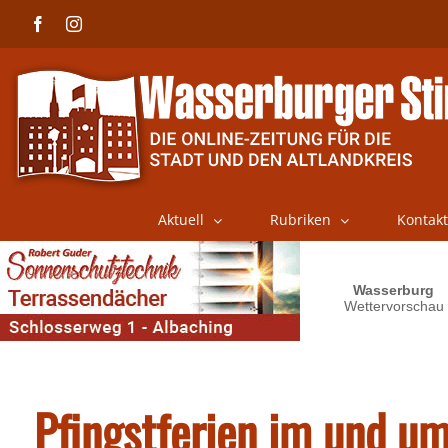
Skip
Facebook
Instagram
to
content
Aktuell
Rubriken
Kontakt
Pfingstferien im und 