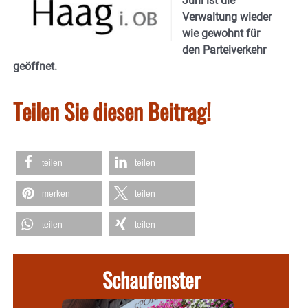
Juni ist die
Verwaltung wieder
wie gewohnt für
den Parteiverkehr
geöffnet.
Teilen Sie diesen Beitrag!
teilen
teilen
merken
teilen
teilen
teilen
Schaufenster