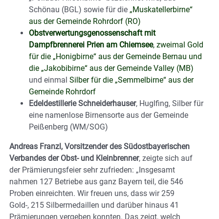
Schönau (BGL) sowie für die
„Muskatellerbirne“
aus der Gemeinde Rohrdorf (RO)
Obstverwertungsgenossenschaft mit
Dampfbrennerei Prien am Chiemsee
, zweimal Gold
für die „Honigbirne“ aus der Gemeinde Bernau und
die „Jakobibirne“ aus der Gemeinde Valley (MB)
und einmal
Silber für die „Semmelbirne“ aus der
Gemeinde Rohrdorf
Edeldestillerie Schneiderhauser
, Huglfing, Silber für
eine namenlose Birnensorte aus der Gemeinde
Peißenberg (WM/SOG)
Andreas Franzl, Vorsitzender des Südostbayerischen
Verbandes der Obst- und Kleinbrenner
, zeigte sich auf
der Prämierungsfeier sehr zufrieden: „Insgesamt
nahmen 127 Betriebe aus ganz Bayern teil, die 546
Proben einreichten. Wir freuen uns, dass wir 259
Gold-, 215 Silbermedaillen und darüber hinaus 41
Prämierungen vergeben konnten. Das zeigt, welch