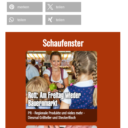
merken
teilen
teilen
teilen
Schaufenster