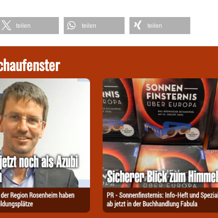
teilen
teilen
teilen
chaufenster