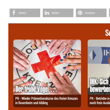
teilen
teilen
merken
S