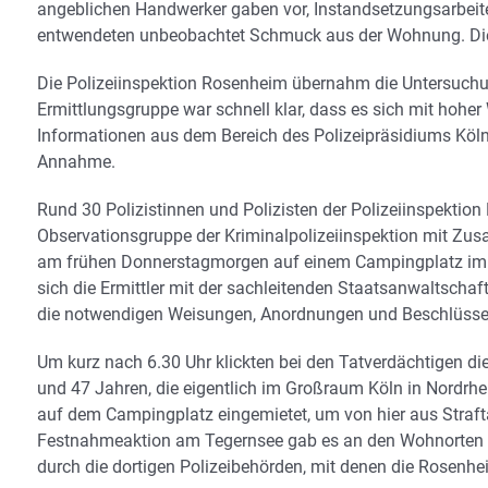
angeblichen Handwerker gaben vor, Instandsetzungsarbeite
entwendeten unbeobachtet Schmuck aus der Wohnung. Die
Die Polizeiinspektion Rosenheim übernahm die Untersuchun
Ermittlungsgruppe war schnell klar, dass es sich mit hoh
Informationen aus dem Bereich des Polizeipräsidiums Köln
Annahme.
Rund 30 Polizistinnen und Polizisten der Polizeiinspektio
Observationsgruppe der Kriminalpolizeiinspektion mit Zu
am frühen Donnerstagmorgen auf einem Campingplatz im Kr
sich die Ermittler mit der sachleitenden Staatsanwaltsch
die notwendigen Weisungen, Anordnungen und Beschlüs
Um kurz nach 6.30 Uhr klickten bei den Tatverdächtigen die
und 47 Jahren, die eigentlich im Großraum Köln in Nordrhe
auf dem Campingplatz eingemietet, um von hier aus Straft
Festnahmeaktion am Tegernsee gab es an den Wohnorten d
durch die dortigen Polizeibehörden, mit denen die Rosenhe