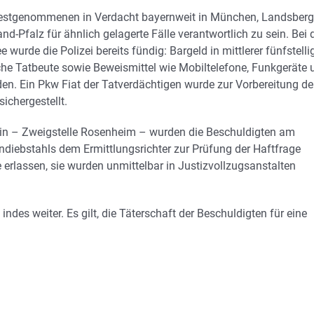
Festgenommenen in Verdacht bayernweit in München, Landsberg
Pfalz für ähnlich gelagerte Fälle verantwortlich zu sein. Bei 
de die Polizei bereits fündig: Bargeld in mittlerer fünfstelli
 Tatbeute sowie Beweismittel wie Mobiltelefone, Funkgeräte 
den. Ein Pkw Fiat der Tatverdächtigen wurde zur Vorbereitung de
ichergestellt.
ein – Zweigstelle Rosenheim – wurden die Beschuldigten am
ndiebstahls dem Ermittlungsrichter zur Prüfung der Haftfrage
 erlassen, sie wurden unmittelbar in Justizvollzugsanstalten
ndes weiter. Es gilt, die Täterschaft der Beschuldigten für eine