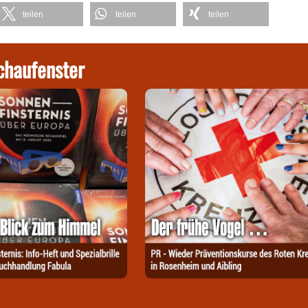
teilen
teilen
teilen
chaufenster