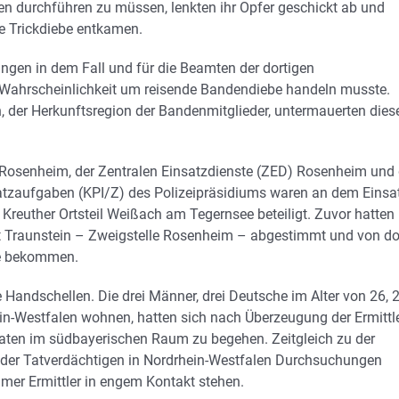
n durchführen zu müssen, lenkten ihr Opfer geschickt ab und
 Trickdiebe entkamen.
gen in dem Fall und für die Beamten der dortigen
er Wahrscheinlichkeit um reisende Bandendiebe handeln musste.
, der Herkunftsregion der Bandenmitglieder, untermauerten dies
n Rosenheim, der Zentralen Einsatzdienste (ZED) Rosenheim und 
satzaufgaben (KPI/Z) des Polizeipräsidiums waren an dem Einsa
euther Ortsteil Weißach am Tegernsee beteiligt. Zuvor hatten
aft Traunstein – Zweigstelle Rosenheim – abgestimmt und von do
se bekommen.
 Handschellen. Die drei Männer, drei Deutsche im Alter von 26, 
in-Westfalen wohnen, hatten sich nach Überzeugung der Ermittl
aten im südbayerischen Raum zu begehen. Zeitgleich zu der
er Tatverdächtigen in Nordrhein-Westfalen Durchsuchungen
imer Ermittler in engem Kontakt stehen.