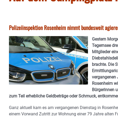
Polizeiinspektion Rosenheim nimmt bundesweit agiere
Gestern Morg
Tegernsee dre
Mitglieder ei
Diebstahlsdel
brachte. Die 
Ermittlungsri
vergangenen J
Rosenheim wie
Bürgerinnen u
zum Teil erhebliche Geldbeträge oder Schmuck, entkomme
Ganz aktuell kam es am vergangenen Dienstag in Rosenhei
einem Vorwand Zutritt zur Wohnung einer 79 Jahre alten Fr