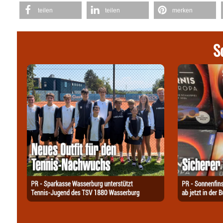
teilen
teilen
merken
S