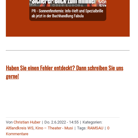
Haben Sie einen Fehler entdeckt? Dann schreiben Sie uns
gerne!
Von
Christian Huber
|
Do. 2.6.2022 - 14:55
|
Kategorien:
Altlandkreis WS
,
Kino – Theater - Musi
|
Tags:
RAMSAU
|
0
Kommentare