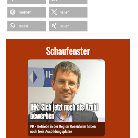
merken
teilen
teilen
teilen
Schaufenster