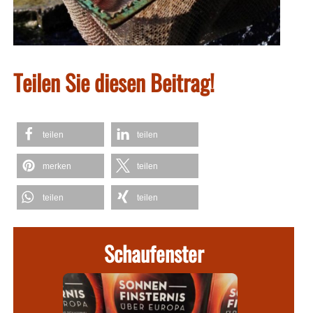
Teilen Sie diesen Beitrag!
teilen
teilen
merken
teilen
teilen
teilen
Schaufenster