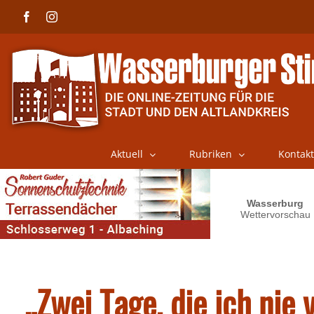
Skip
Facebook
Instagram
to
content
Aktuell
Rubriken
Kontakt
„Zwei Tage, die ich nie