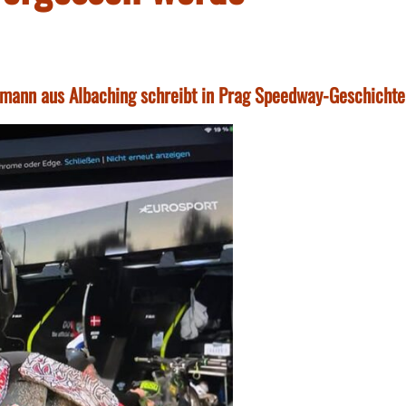
iebmann aus Albaching schreibt in Prag Speedway-Geschichte