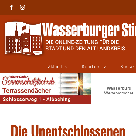
Skip
Facebook
Instagram
to
content
Aktuell
Rubriken
Kontakt
Die Unentschlossenen