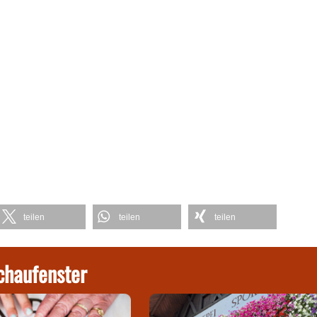
teilen
teilen
teilen
chaufenster