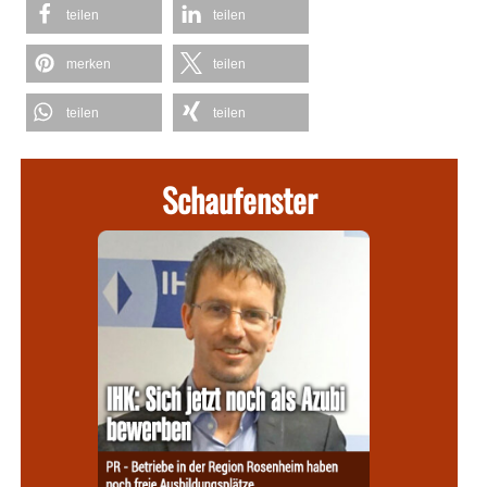
teilen
teilen
merken
teilen
teilen
teilen
Schaufenster