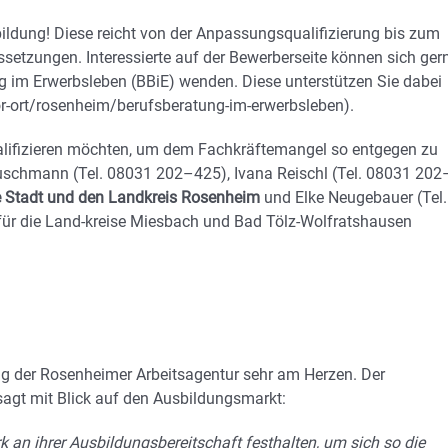
rbildung! Diese reicht von der Anpassungsqualifizierung bis zum
ssetzungen. Interessierte auf der Bewerberseite können sich ger
g im Erwerbsleben (BBiE) wenden. Diese unterstützen Sie dabei
or-ort/rosenheim/berufsberatung-im-erwerbsleben).
rqualifizieren möchten, um dem Fachkräftemangel so entgegen zu
uschmann (Tel. 08031 202–425), Ivana Reischl (Tel. 08031 202
e Stadt und den Landkreis Rosenheim
und Elke Neugebauer (Tel.
für die Land-kreise Miesbach und Bad Tölz-Wolfratshausen
ng der Rosenheimer Arbeitsagentur sehr am Herzen. Der
 sagt mit Blick auf den Ausbildungsmarkt:
k an ihrer Ausbildungsbereitschaft festhalten, um sich so die