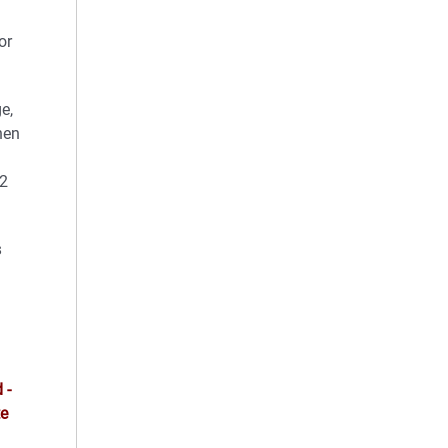
or
e,
hen
,2
s
 -
te