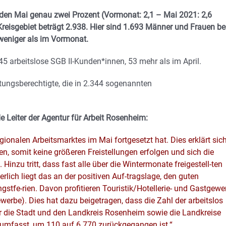
 den Mai genau zwei Prozent (Vormonat: 2,1 – Mai 2021: 2,6
Kreisgebiet beträgt 2.938. Hier sind 1.693 Männer und Frauen be
 weniger als im Vormonat.
arbeitslose SGB II-Kunden*innen, 53 mehr als im April.
tungsberechtigte, die in 2.344 sogenannten
de Leiter der Agentur für Arbeit Rosenheim:
egionalen Arbeitsmarktes im Mai fortgesetzt hat. Dies erklärt sic
en, somit keine größeren Freistellungen erfolgen und sich die
nzu tritt, dass fast alle über die Wintermonate freigestell-ten
rlich liegt das an der positiven Auf-tragslage, den guten
tfe-rien. Davon profitieren Touristik/Hotellerie- und Gastgewe
rbe). Dies hat dazu beigetragen, dass die Zahl der arbeitslos
 die Stadt und den Landkreis Rosenheim sowie die Landkreise
umfasst, um 110 auf 6.770 zurückgegangen ist.“