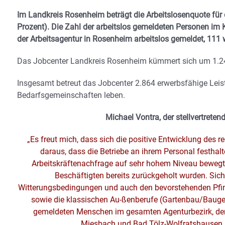
Im Landkreis Rosenheim beträgt die Arbeitslosenquote für
Prozent). Die Zahl der arbeitslos gemeldeten Personen im 
der Arbeitsagentur in Rosenheim arbeitslos gemeldet, 111
Das Jobcenter Landkreis Rosenheim kümmert sich um 1.245 
Insgesamt betreut das Jobcenter 2.864 erwerbsfähige Leis
Bedarfsgemeinschaften leben.
Michael Vontra, der stellvertreten
„Es freut mich, dass sich die positive Entwicklung des r
daraus, dass die Betriebe an ihrem Personal festhalt
Arbeitskräftenachfrage auf sehr hohem Niveau bewegt. Hi
Beschäftigten bereits zurückgeholt wurden. Siche
Witterungsbedingungen und auch den bevorstehenden Pfings
sowie die klassischen Au-ßenberufe (Gartenbau/Baugewe
gemeldeten Menschen im gesamten Agenturbezirk, der
Miesbach und Bad Tölz-Wolfratshausen 