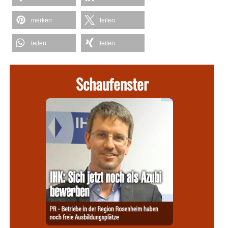
merken
teilen
teilen
teilen
Schaufenster