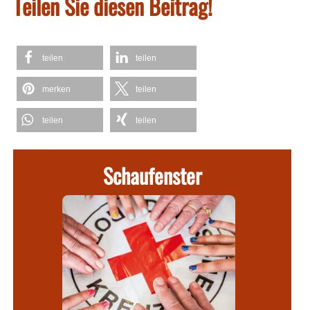
Teilen Sie diesen Beitrag!
teilen
teilen
merken
teilen
teilen
teilen
Schaufenster