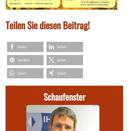
Teilen Sie diesen Beitrag!
teilen
teilen
merken
teilen
teilen
teilen
Schaufenster