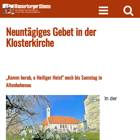
Skip
to
content
Neuntägiges Gebet in der
Klosterkirche
„Komm herab, o Heiliger Heist" noch bis Samstag in
Altenhohenau
In der