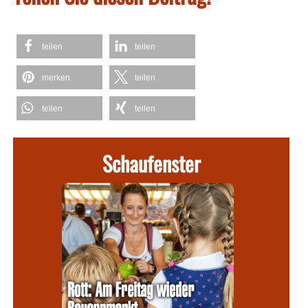
teilen
teilen
merken
teilen
teilen
teilen
Schaufenster