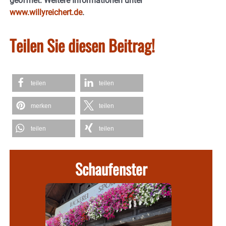
geöffnet.
Weitere Informationen unter
www.willyreichert.de
.
Teilen Sie diesen Beitrag!
teilen
teilen
merken
teilen
teilen
teilen
Schaufenster