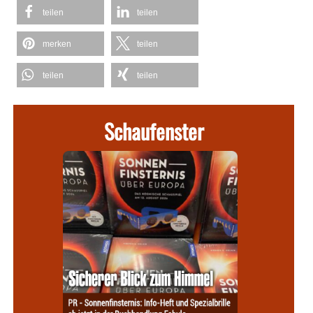
teilen
teilen
merken
teilen
teilen
teilen
Schaufenster