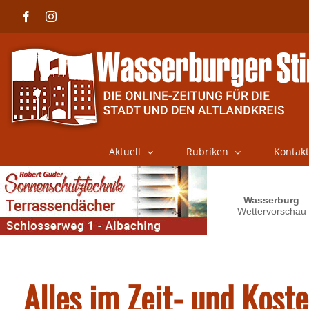
Skip
Facebook
Instagram
to
content
Aktuell
Rubriken
Kontakt
Alles im Zeit- und Kos