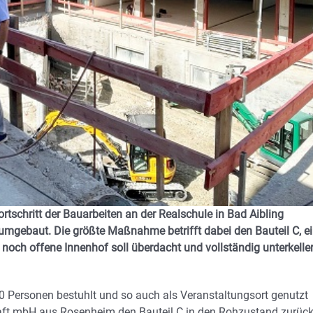
ortschritt der Bauarbeiten an der Realschule in Bad Aibling
 umgebaut. Die größte Maßnahme betrifft dabei den Bauteil C, e
och offene Innenhof soll überdacht und vollständig unterkeller
00 Personen bestuhlt und so auch als Veranstaltungsort genutzt
haft mbH aus Rosenheim den Bauteil C in den Rohzustand zurück