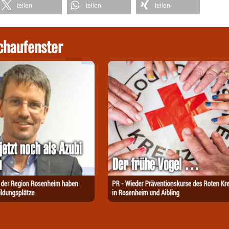
teilen
teilen
teilen
chaufenster