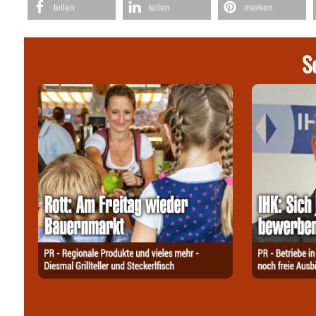
teilen
teilen
merken
S