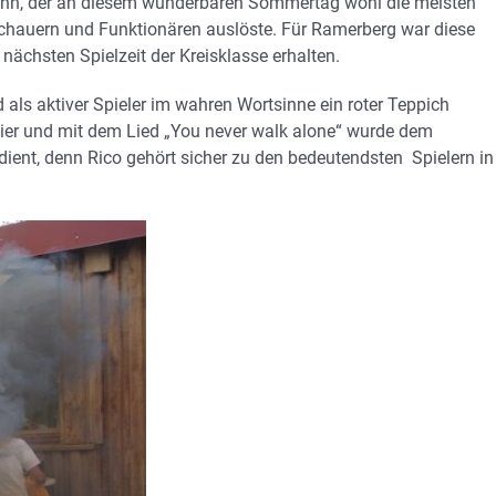
mann, der an diesem wunderbaren Sommertag wohl die meisten
uschauern und Funktionären auslöste. Für Ramerberg war diese
nächsten Spielzeit der Kreisklasse erhalten.
ls aktiver Spieler im wahren Wortsinne ein roter Teppich
lier und mit dem Lied „You never walk alone“ wurde dem
rdient, denn Rico gehört sicher zu den bedeutendsten Spielern in