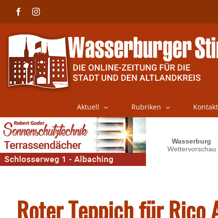
Skip
Facebook
Instagram
to
content
Aktuell
Rubriken
Kontakt
Roter Teppich für Rico