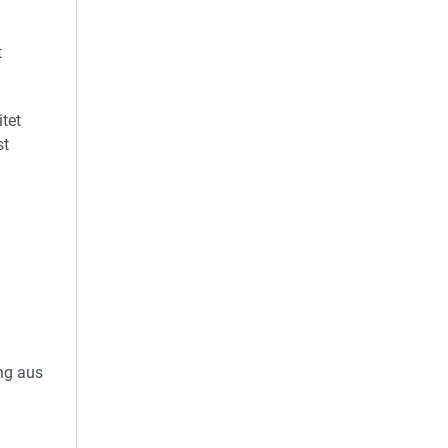
t
tet
st
ng aus