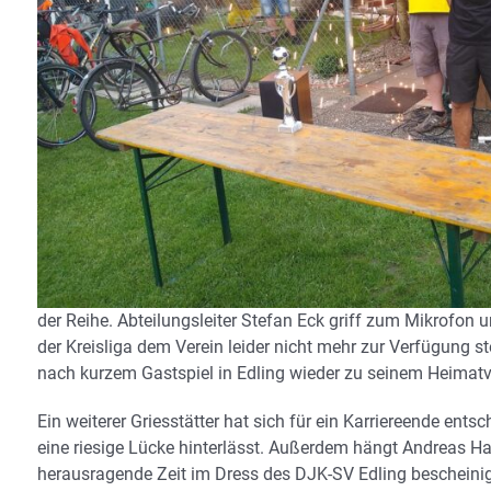
der Reihe. Abteilungsleiter Stefan Eck griff zum Mikrofon 
der Kreisliga dem Verein leider nicht mehr zur Verfügung 
nach kurzem Gastspiel in Edling wieder zu seinem Heimatv
Ein weiterer Griesstätter hat sich für ein Karriereende ent
eine riesige Lücke hinterlässt. Außerdem hängt Andreas 
herausragende Zeit im Dress des DJK-SV Edling bescheinig