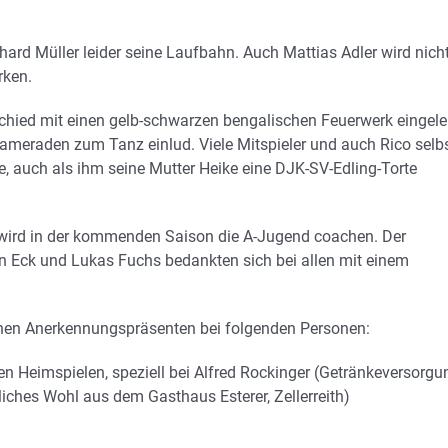
hard Müller leider seine Laufbahn. Auch Mattias Adler wird nich
rken.
hied mit einen gelb-schwarzen bengalischen Feuerwerk eingelei
meraden zum Tanz einlud. Viele Mitspieler und auch Rico selb
e, auch als ihm seine Mutter Heike eine DJK-SV-Edling-Torte
r wird in der kommenden Saison die A-Jugend coachen. Der
an Eck und Lukas Fuchs bedankten sich bei allen mit einem
einen Anerkennungspräsenten bei folgenden Personen:
 Heimspielen, speziell bei Alfred Rockinger (Getränkeversorgu
iches Wohl aus dem Gasthaus Esterer, Zellerreith)