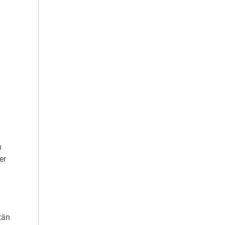
n
er
tän