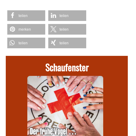
teilen
teilen
merken
teilen
teilen
teilen
Schaufenster