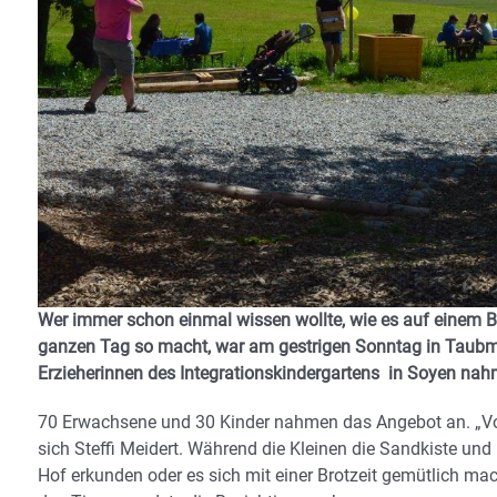
Wer immer schon einmal wissen wollte, wie es auf einem 
ganzen Tag so macht, war am gestrigen Sonntag in Taubmoo
Erzieherinnen des Integrationskindergartens in Soyen nahm
70 Erwachsene und 30 Kinder nahmen das Angebot an. „Vom B
sich Steffi Meidert. Während die Kleinen die Sandkiste u
Hof erkunden oder es sich mit einer Brotzeit gemütlich mac