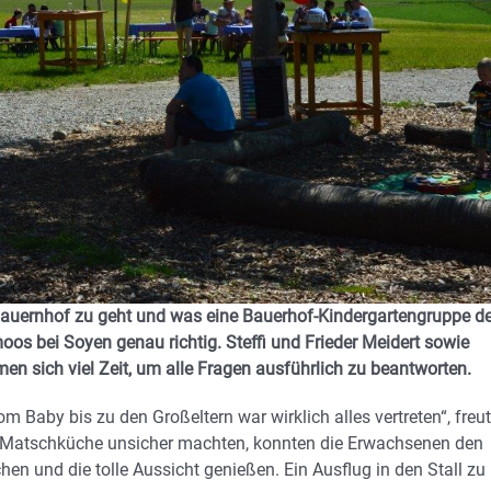
Bauernhof zu geht und was eine Bauerhof-Kindergartengruppe d
s bei Soyen genau richtig. Steffi und Frieder Meidert sowie
en sich viel Zeit, um alle Fragen ausführlich zu beantworten.
aby bis zu den Großeltern war wirklich alles vertreten“, freu
nd Matschküche unsicher machten, konnten die Erwachsenen den
hen und die tolle Aussicht genießen. Ein Ausflug in den Stall zu