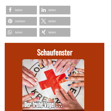
teilen
teilen
merken
teilen
teilen
teilen
Schaufenster