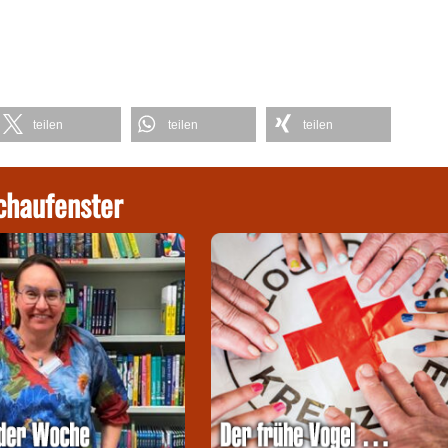
teilen
teilen
teilen
chaufenster