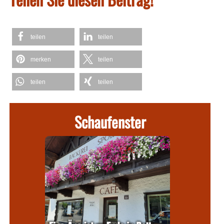
teilen
teilen
merken
teilen
teilen
teilen
Schaufenster