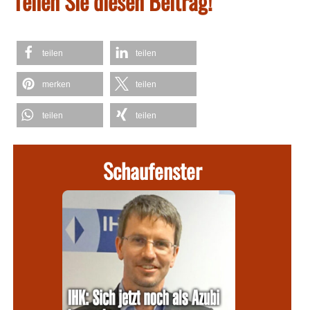
Teilen Sie diesen Beitrag!
teilen
teilen
merken
teilen
teilen
teilen
Schaufenster