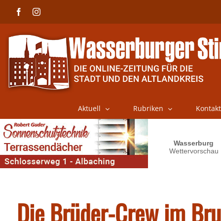
Skip
Facebook
Instagram
to
content
Aktuell
Rubriken
Kontakt
Die Brüder-Crew im Br