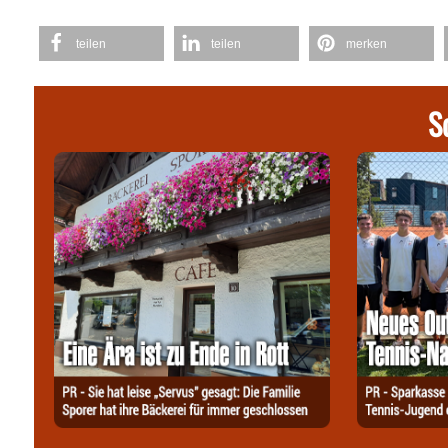
teilen
teilen
merken
S