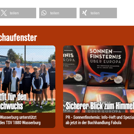
teilen
teilen
teilen
chaufenster