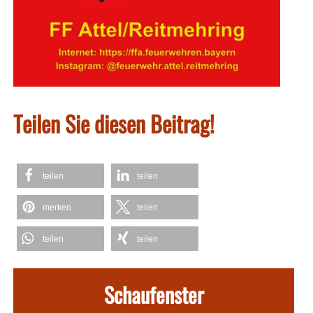
Teilen Sie diesen Beitrag!
teilen
teilen
merken
teilen
teilen
teilen
Schaufenster