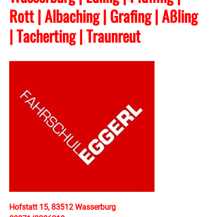
Rott | Albaching
| Grafing
| Aßling
| Tacherting
| Traunreut
Hofstatt 15, 83512 Wasserburg