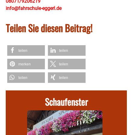
08071/9206219
info@fahrschule-eggerl.de
Teilen Sie diesen Beitrag!
teilen
teilen
merken
teilen
teilen
teilen
Schaufenster