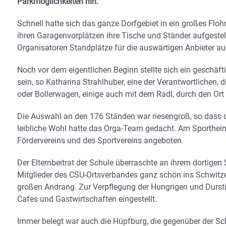
Parkmöglichkeiten hin.
Schnell hatte sich das ganze Dorfgebiet in ein großes Flohm
ihren Garagenvorplätzen ihre Tische und Ständer aufgestell
Organisatoren Standplätze für die auswärtigen Anbieter a
Noch vor dem eigentlichen Beginn stellte sich ein geschäf
sein, so Katharina Strahlhuber, eine der Verantwortlichen,
oder Bollerwagen, einige auch mit dem Radl, durch den Or
Die Auswahl an den 176 Ständen war riesengroß, so dass d
leibliche Wohl hatte das Orga-Team gedacht. Am Sportheim
Fördervereins und des Sportvereins angeboten.
Der Elternbeitrat der Schule überraschte an ihrem dortigen
Mitglieder des CSU-Ortsverbandes ganz schön ins Schwitz
großen Andrang. Zur Verpflegung der Hungrigen und Durstig
Cafes und Gastwirtschaften eingestellt.
Immer belegt war auch die Hüpfburg, die gegenüber der Sch