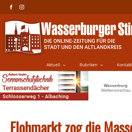
Skip
Facebook
Instagram
to
content
Aktuell
Rubriken
Kontakt
Flohmarkt zog die Mass