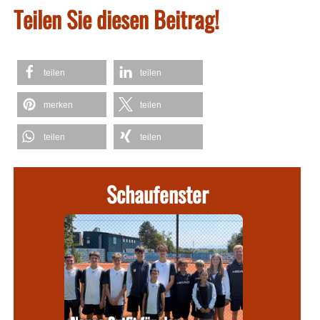
Teilen Sie diesen Beitrag!
teilen
teilen
merken
teilen
teilen
teilen
Schaufenster