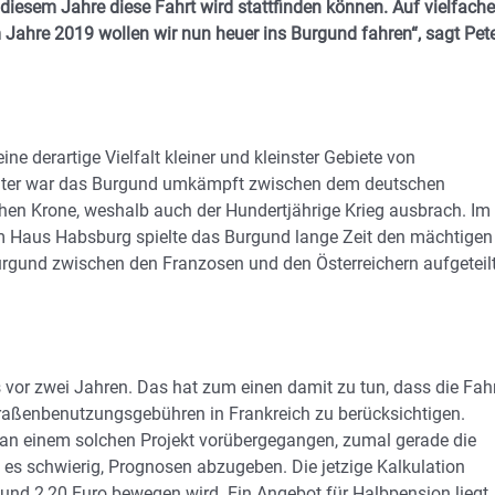
 diesem Jahre diese Fahrt wird stattfinden können. Auf vielfach
Jahre 2019 wollen wir nun heuer ins Burgund fahren“, sagt Pet
ne derartige Vielfalt kleiner und kleinster Gebiete von
elalter war das Burgund umkämpft zwischen dem deutschen
chen Krone, weshalb auch der Hundertjährige Krieg ausbrach. Im
 Haus Habsburg spielte das Burgund lange Zeit den mächtigen
urgund zwischen den Franzosen und den Österreichern aufgeteil
s vor zwei Jahren. Das hat zum einen damit zu tun, dass die Fah
traßenbenutzungsgebühren in Frankreich zu berücksichtigen.
s an einem solchen Projekt vorübergegangen, zumal gerade die
 es schwierig, Prognosen abzugeben. Die jetzige Kalkulation
0 und 2,20 Euro bewegen wird. Ein Angebot für Halbpension liegt