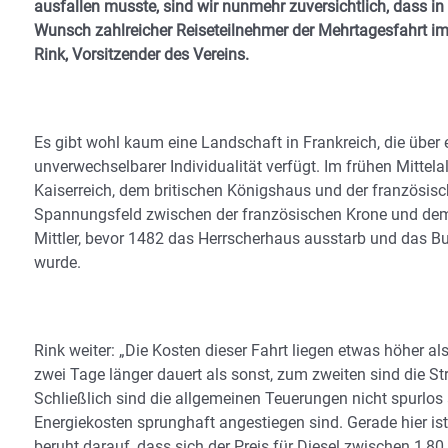
ausfallen musste, sind wir nunmehr zuversichtlich, dass in
Wunsch zahlreicher Reiseteilnehmer der Mehrtagesfahrt im 
Rink, Vorsitzender des Vereins.
Es gibt wohl kaum eine Landschaft in Frankreich, die über ei
unverwechselbarer Individualität verfügt. Im frühen Mitt
Kaiserreich, dem britischen Königshaus und der französis
Spannungsfeld zwischen der französischen Krone und dem
Mittler, bevor 1482 das Herrscherhaus ausstarb und das B
wurde.
Rink weiter: „Die Kosten dieser Fahrt liegen etwas höher al
zwei Tage länger dauert als sonst, zum zweiten sind die S
Schließlich sind die allgemeinen Teuerungen nicht spurlo
Energiekosten sprunghaft angestiegen sind. Gerade hier ist
beruht darauf, dass sich der Preis für Diesel zwischen 1,8