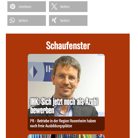
merken
teilen
teilen
teilen
Schaufenster