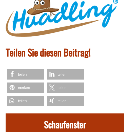
Teilen Sie diesen Beitrag!
teilen
teilen
merken
teilen
teilen
teilen
Schaufenster