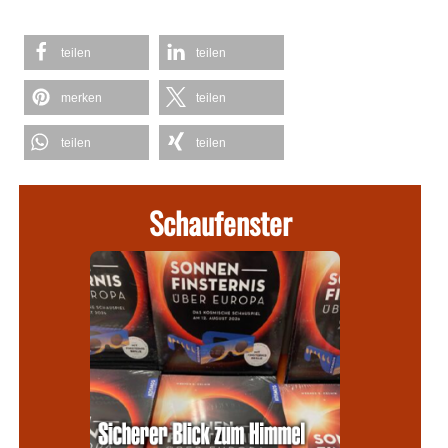
teilen
teilen
merken
teilen
teilen
teilen
Schaufenster