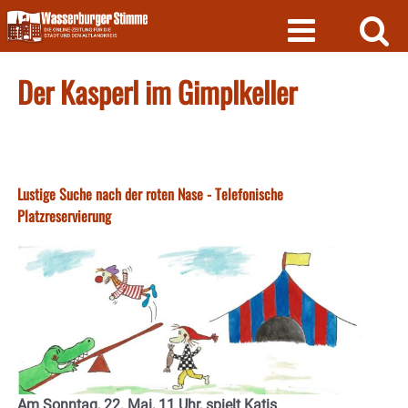
Skip
to
content
Der Kasperl im Gimplkeller
Lustige Suche nach der roten Nase - Telefonische
Platzreservierung
Am Sonntag, 22. Mai, 11 Uhr, spielt Katis