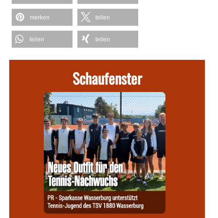
merken
teilen
teilen
teilen
Schaufenster