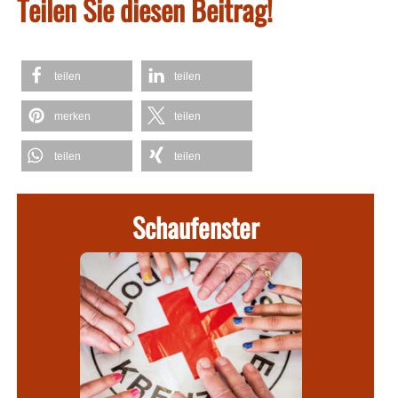
Teilen Sie diesen Beitrag!
teilen
teilen
merken
teilen
teilen
teilen
Schaufenster