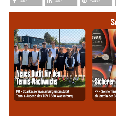
teilen
teilen
merken
S