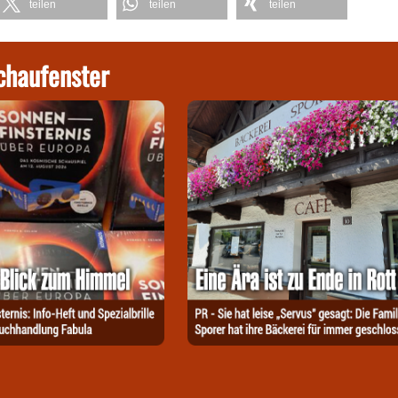
teilen
teilen
teilen
chaufenster