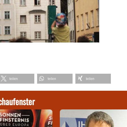
teilen
teilen
teilen
chaufenster