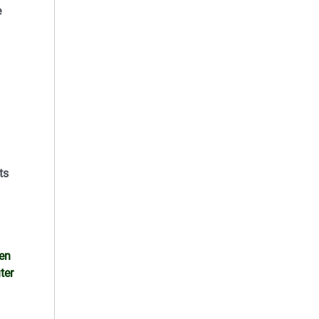
e
ts
den
ter