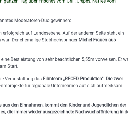
den ganzen Tag über Frisches vom Grill, Crêpes, Kaffee vom
ekanntes Moderatoren-Duo gewinnen:
 erfolgreich auf Landesebene. Auf der anderen Seite steht ein
ich war: Der ehemalige Stabhochspringer
Michel Frauen aus
eine Bestleistung von sehr beachtlichen 5,55m vorweisen. Er w
am Start.
die Veranstaltung das
Filmteam „RECED Produktion“. Die zwei
 Filmprojekte für regionale Unternehmen auf sich aufmerksam
 Erlös aus den Einnahmen, kommt den Kinder und Jugendlichen der
t es, die immer wieder ausgezeichnete Nachwuchsförderung in d