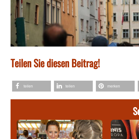
Teilen Sie diesen Beitrag!
teilen
teilen
merken
S