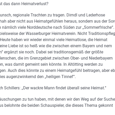
st das dann Heimatverlust?
unsch, regionale Trachten zu tragen. Dirndl und Lederhose
chah aber nicht aus Heimatgefühlen heraus, sondern aus der Sor
mten nämlich viele Norddeutsche nach Süden zur „Sommerfrische“. 
pielsweise der Wasserburger Heimatverein. Nicht Traditionspfleg
 Heute haben wir wieder einmal viele Heimatlose, die Heimat
Keine Liebe ist so heiß wie die zwischen einem Bayern und nem
n“ ergänzt sie noch. Dabei sei traditionsgemäß der größte
enschen, die im Grenzgebiet zwischen Ober- und Niederbayern
n, was damit gemeint sein könnte. In Altötting werden zu
gen. Auch dies könnte zu einem Heimatgefühl beitragen, aber e
dies augenzwinkernd den „heiligen Tinnef“.
h Schillers: „Der wackre Mann findet überall seine Heimat.“
ttäuschungen zu tun haben, mit denen wir den Weg auf der Suche
s belohnte die beiden Schauspieler, die dieses Thema gekonnt