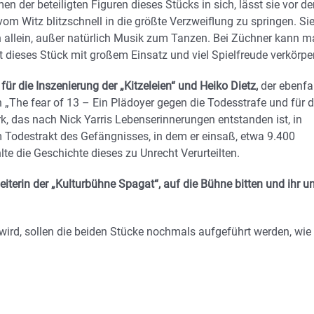
 der beteiligten Figuren dieses Stücks in sich, lässt sie vor d
vom Witz blitzschnell in die größte Verzweiflung zu springen. Si
ich allein, außer natürlich Musik zum Tanzen. Bei Züchner kann 
t dieses Stück mit großem Einsatz und viel Spielfreude verkörper
für die Inszenierung der „Kitzeleien“ und Heiko Dietz,
der ebenfa
n „The fear of 13 – Ein Plädoyer gegen die Todesstrafe und für 
k, das nach Nick Yarris Lebenserinnerungen entstanden ist, in
m Todestrakt des Gefängnisses, in dem er einsaß, etwa 9.400
te die Geschichte dieses zu Unrecht Verurteilten.
terin der „Kulturbühne Spagat“, auf die Bühne bitten und ihr u
wird, sollen die beiden Stücke nochmals aufgeführt werden, wie