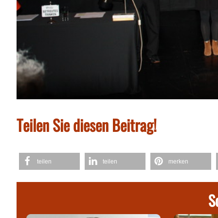
Teilen Sie diesen Beitrag!
teilen
teilen
merken
S