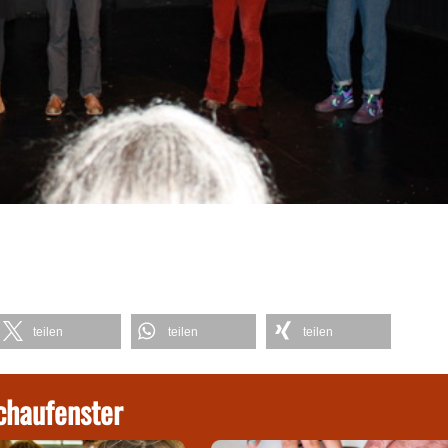
teilen
teilen
teilen
chaufenster