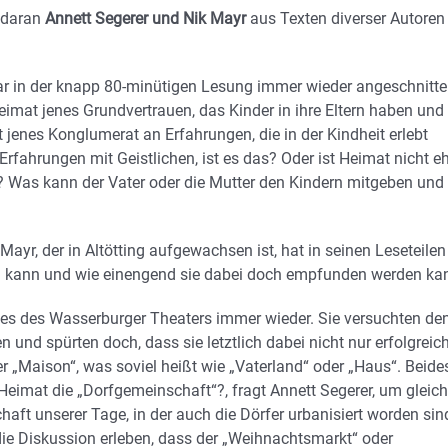
 daran
Annett Segerer und Nik Mayr
aus Texten diverser Autoren
r in der knapp 80-minütigen Lesung immer wieder angeschnitte
eimat jenes Grundvertrauen, das Kinder in ihre Eltern haben und
jenes Konglumerat an Erfahrungen, die in der Kindheit erlebt
rfahrungen mit Geistlichen, ist es das? Oder ist Heimat nicht e
n? Was kann der Vater oder die Mutter den Kindern mitgeben und
yr, der in Altötting aufgewachsen ist, hat in seinen Leseteilen
ein kann und wie einengend sie dabei doch empfunden werden ka
les des Wasserburger Theaters immer wieder. Sie versuchten de
und spürten doch, dass sie letztlich dabei nicht nur erfolgreic
r „Maison“, was soviel heißt wie „Vaterland“ oder „Haus“. Beide
 Heimat die „Dorfgemeinschaft“?, fragt Annett Segerer, um gleich
aft unserer Tage, in der auch die Dörfer urbanisiert worden sin
ie Diskussion erleben, dass der „Weihnachtsmarkt“ oder