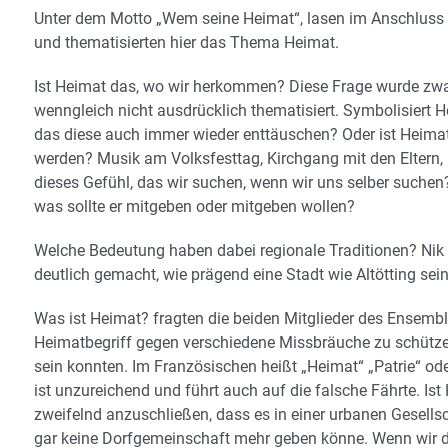
Unter dem Motto „Wem seine Heimat“, lasen im Anschluss
und thematisierten hier das Thema Heimat.
Ist Heimat das, wo wir herkommen? Diese Frage wurde zwa
wenngleich nicht ausdrücklich thematisiert. Symbolisiert H
das diese auch immer wieder enttäuschen? Oder ist Heimat 
werden? Musik am Volksfesttag, Kirchgang mit den Eltern, E
dieses Gefühl, das wir suchen, wenn wir uns selber suche
was sollte er mitgeben oder mitgeben wollen?
Welche Bedeutung haben dabei regionale Traditionen? Nik Ma
deutlich gemacht, wie prägend eine Stadt wie Altötting s
Was ist Heimat? fragten die beiden Mitglieder des Ensemb
Heimatbegriff gegen verschiedene Missbräuche zu schützen 
sein konnten. Im Französischen heißt „Heimat“ „Patrie“ ode
ist unzureichend und führt auch auf die falsche Fährte. Ist
zweifelnd anzuschließen, dass es in einer urbanen Gesellsch
gar keine Dorfgemeinschaft mehr geben könne. Wenn wir d