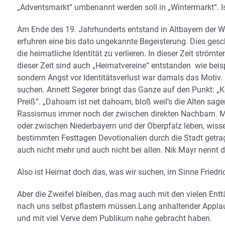
„Adventsmarkt“ umbenannt werden soll in „Wintermarkt“. I
Am Ende des 19. Jahrhunderts entstand in Altbayern der W
erfuhren eine bis dato ungekannte Begeisterung. Dies ges
die heimatliche Identität zu verlieren. In dieser Zeit strö
dieser Zeit sind auch „Heimatvereine“ entstanden wie beis
sondern Angst vor Identitätsverlust war damals das Motiv.
suchen. Annett Segerer bringt das Ganze auf den Punkt: „
Preiß“. „Dahoam ist net dahoam, bloß weil’s die Alten sage
Rassismus immer noch der zwischen direkten Nachbarn. M
oder zwischen Niederbayern und der Oberpfalz leben, wisse
bestimmten Festtagen Devotionalien durch die Stadt getra
auch nicht mehr und auch nicht bei allen. Nik Mayr nennt 
Also ist Heimat doch das, was wir suchen, im Sinne Friedric
Aber die Zweifel bleiben, das mag auch mit den vielen En
nach uns selbst pflastern müssen.Lang anhaltender Applau
und mit viel Verve dem Publikum nahe gebracht haben.