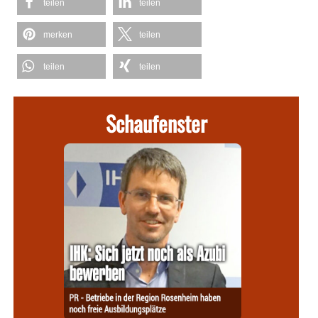
teilen
teilen
merken
teilen
teilen
teilen
Schaufenster