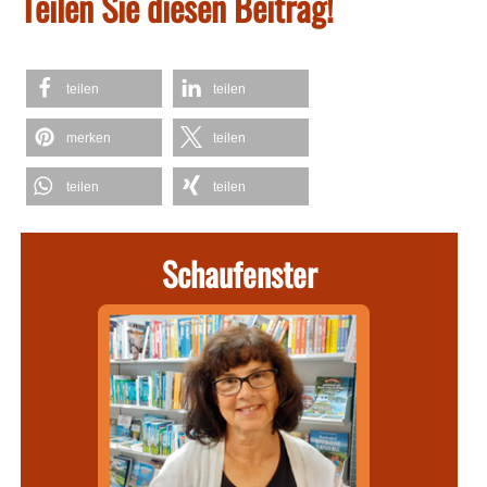
Teilen Sie diesen Beitrag!
teilen
teilen
merken
teilen
teilen
teilen
Schaufenster