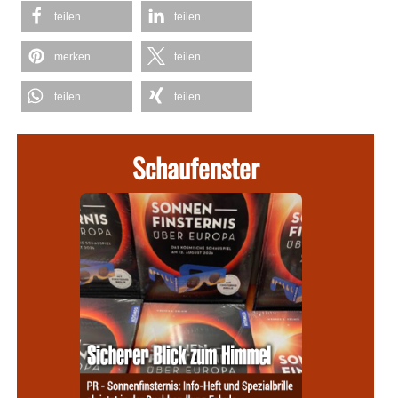
teilen
teilen
merken
teilen
teilen
teilen
Schaufenster