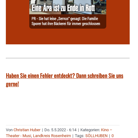
Haben Sie einen Fehler entdeckt? Dann schreiben Sie uns
gerne!
Von
Christian Huber
|
Do. 5.5.2022 - 6:14
|
Kategorien:
Kino –
Theater - Musi
,
Landkreis Rosenheim
|
Tags:
SÖLLHUBEN
|
0