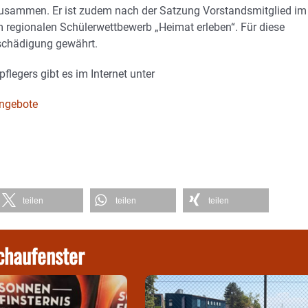
zusammen. Er ist zudem nach der Satzung Vorstandsmitglied im
egionalen Schülerwettbewerb „Heimat erleben“. Für diese
tschädigung gewährt.
legers gibt es im Internet unter
angebote
teilen
teilen
teilen
chaufenster