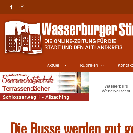
Skip
Facebook
Instagram
to
content
Aktuell
Rubriken
Kontakt
Die Busse werden gut g