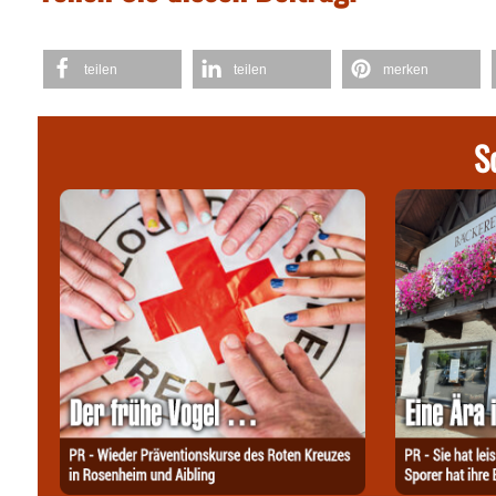
teilen
teilen
merken
S