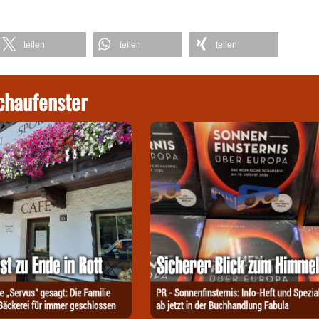
teilen
teilen
teilen
chaufenster