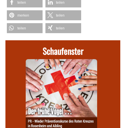
teilen
teilen
merken
teilen
teilen
teilen
Schaufenster