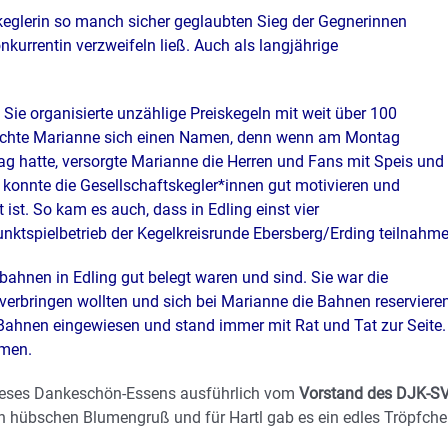
skeglerin so manch sicher geglaubten Sieg der Gegnerinnen
nkurrentin verzweifeln ließ. Auch als langjährige
Sie organisierte unzählige Preiskegeln mit weit über 100
achte Marianne sich einen Namen, denn wenn am Montag
ag hatte, versorgte Marianne die Herren und Fans mit Speis und
 konnte die Gesellschaftskegler*innen gut motivieren und
st. So kam es auch, dass in Edling einst vier
spielbetrieb der Kegelkreisrunde Ebersberg/Erding teilnahme
bahnen in Edling gut belegt waren und sind. Sie war die
verbringen wollten und sich bei Marianne die Bahnen reserviere
 Bahnen eingewiesen und stand immer mit Rat und Tat zur Seite.
hmen.
dieses Dankeschön-Essens ausführlich vom
Vorstand des DJK-S
n hübschen Blumengruß und für Hartl gab es ein edles Tröpfche