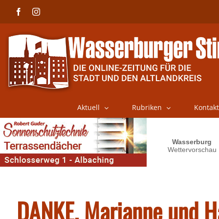
Skip
Facebook
Instagram
to
content
Aktuell
Rubriken
Kontakt
DANKE, Marianne und Ha